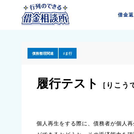
借金
返
債務整理関連
♯ま行
履行テスト
［りこう
個人再生をする際に、債務者が個人再