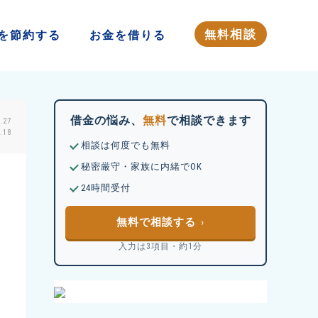
相談
無料
を
節約する
お金を
借りる
借金の悩み、
無料
で相談できます
.27
18
相談は何度でも無料
秘密厳守・家族に内緒でOK
24時間受付
無料で相談する
入力は3項目・約1分