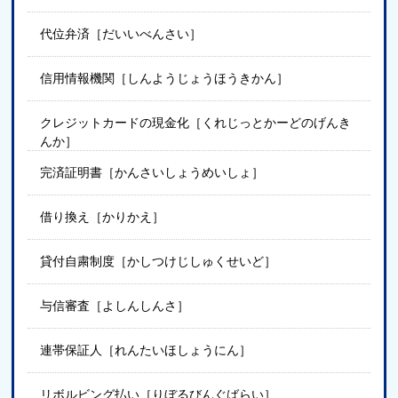
代位弁済［だいいべんさい］
信用情報機関［しんようじょうほうきかん］
クレジットカードの現金化［くれじっとかーどのげんき
んか］
完済証明書［かんさいしょうめいしょ］
借り換え［かりかえ］
貸付自粛制度［かしつけじしゅくせいど］
与信審査［よしんしんさ］
連帯保証人［れんたいほしょうにん］
リボルビング払い［りぼるびんぐばらい］