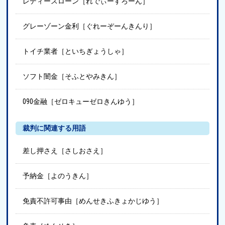
レディースローン［れでぃーすろーん］
グレーゾーン金利［ぐれーぞーんきんり］
トイチ業者［といちぎょうしゃ］
ソフト闇金［そふとやみきん］
090金融［ゼロキューゼロきんゆう］
裁判に関連する用語
差し押さえ［さしおさえ］
予納金［よのうきん］
免責不許可事由［めんせきふきょかじゆう］