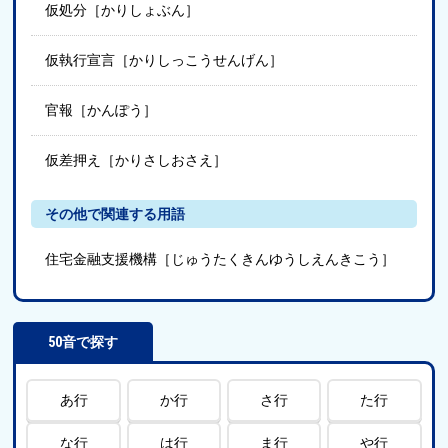
仮処分［かりしょぶん］
仮執行宣言［かりしっこうせんげん］
官報［かんぽう］
仮差押え［かりさしおさえ］
その他で関連する用語
住宅金融支援機構［じゅうたくきんゆうしえんきこう］
50音で探す
あ行
か行
さ行
た行
な行
は行
ま行
や行