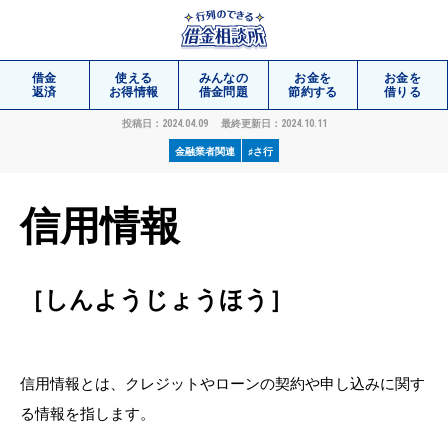
借金
使える
みんなの
お金を
お金を
返済
お得情報
借金問題
節約する
借りる
投稿日：2024.04.09
最終更新日：2024.10.11
金融業者関連
♯さ行
相談
無料
信用情報
［しんようじょうほう］
信用情報とは、クレジットやローンの契約や申し込みに関す
る情報を指します。