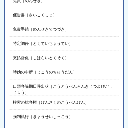
免責［めんせき］
催告書［さいこくしょ］
免責手続［めんせきてつづき］
特定調停［とくていちょうてい］
支払督促［しはらいとくそく］
時効の中断［じこうのちゅうだん］
口頭弁論期日呼出状［こうとうべんろんきじつよびだし
じょう］
検索の抗弁権［けんさくのこうべんけん］
強制執行［きょうせいしっこう］