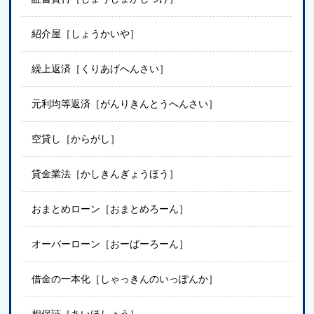
紹介屋［しょうかいや］
繰上返済［くりあげへんさい］
元利均等返済［がんりきんとうへんさい］
空貸し［からがし］
貸金業法［かしきんぎょうほう］
おまとめローン［おまとめろーん］
オーバーローン［おーばーろーん］
借金の一本化［しゃっきんのいっぽんか］
相保証［あいほしょう］