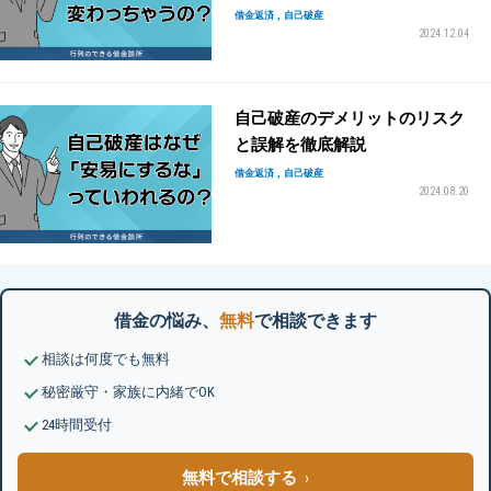
借金返済
自己破産
2024.12.04
自己破産のデメリットのリスク
と誤解を徹底解説
借金返済
自己破産
2024.08.20
借金の悩み、
無料
で相談できます
相談は何度でも無料
秘密厳守・家族に内緒でOK
24時間受付
無料で相談する