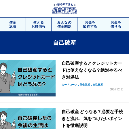
借金
使える
みんなの
お金を
お金を
返済
お得情報
借金問題
節約する
借りる
相談
無料
自己破産
自己破産するとクレジットカー
ドは使えなくなる？絶対やるべ
き対処法
カードローン
借金返済
自己破産
2024.12.20
自己破産 どうなる？必要な手続
きと流れ、気をつけたいポイン
トを徹底説明