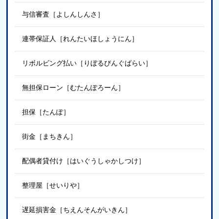
与信審査［よしんしんさ］
連帯保証人［れんたいほしょうにん］
リボルビング払い［りぼるびんぐばらい］
無担保ローン［むたんぽろーん］
担保［たんぽ］
街金［まちきん］
配偶者貸付け［はいぐうしゃかしつけ］
整理屋［せいりや］
遅延損害金［ちえんそんがいきん］