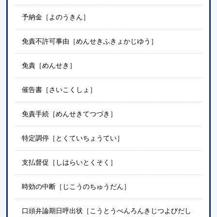
予納金［よのうきん］
免責不許可事由［めんせきふきょかじゆう］
免責［めんせき］
催告書［さいこくしょ］
免責手続［めんせきてつづき］
特定調停［とくていちょうてい］
支払督促［しはらいとくそく］
時効の中断［じこうのちゅうだん］
口頭弁論期日呼出状［こうとうべんろんきじつよびだし