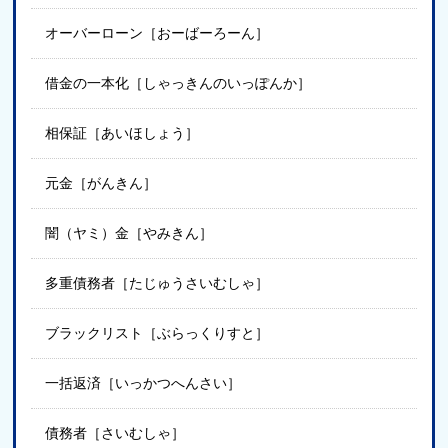
オーバーローン［おーばーろーん］
借金の一本化［しゃっきんのいっぽんか］
相保証［あいほしょう］
元金［がんきん］
闇（ヤミ）金［やみきん］
多重債務者［たじゅうさいむしゃ］
ブラックリスト［ぶらっくりすと］
一括返済［いっかつへんさい］
債務者［さいむしゃ］