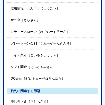
信用情報［しんようじょうほう］
サラ金［さらきん］
レディースローン［れでぃーすろーん］
グレーゾーン金利［ぐれーぞーんきんり］
トイチ業者［といちぎょうしゃ］
ソフト闇金［そふとやみきん］
090金融［ゼロキューゼロきんゆう］
裁判に関連する用語
差し押さえ［さしおさえ］