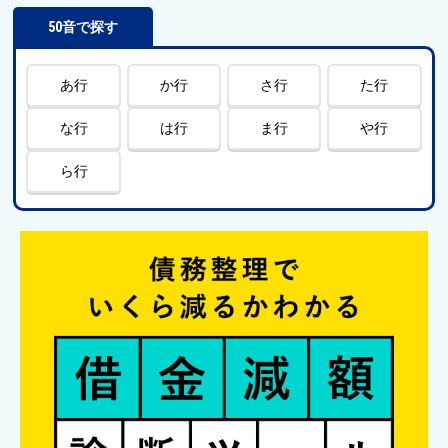
50音で探す
あ行
か行
さ行
た行
な行
は行
ま行
や行
ら行