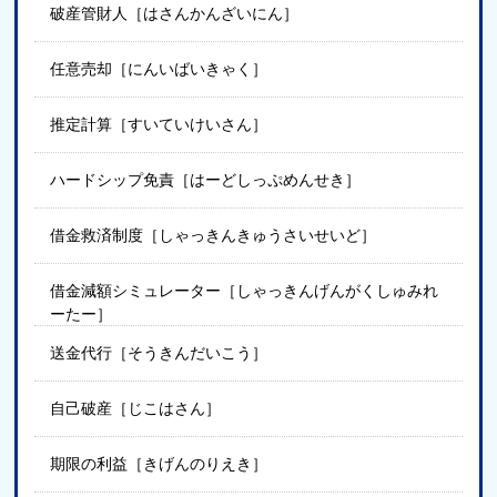
破産管財人［はさんかんざいにん］
任意売却［にんいばいきゃく］
推定計算［すいていけいさん］
ハードシップ免責［はーどしっぷめんせき］
借金救済制度［しゃっきんきゅうさいせいど］
借金減額シミュレーター［しゃっきんげんがくしゅみれ
ーたー］
送金代行［そうきんだいこう］
自己破産［じこはさん］
期限の利益［きげんのりえき］