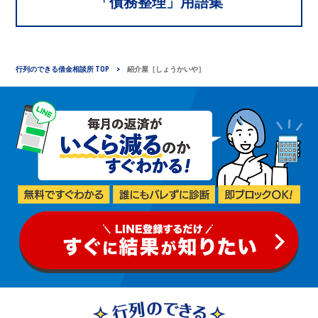
「
債務整理
」用語集
行列のできる借金相談所 TOP
紹介屋［しょうかいや］