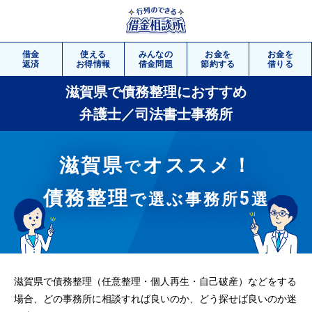
借金
使える
みんなの
お金を
お金を
返済
お得情報
借金問題
節約する
借りる
滋賀県で債務整理におすすめ
相談
無料
弁護士／司法書士事務所
滋賀県
オススメ！
で
債務整理
5
で選ぶ事務所
選
滋賀県で債務整理（任意整理・個人再生・自己破産）などをする
場合、どの事務所に相談すれば良いのか、どう探せば良いのか迷