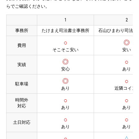
らでご確認ください。
1
2
事務所
たけまえ司法書士事務所
石山ひまわり司法書
○
◎
費用
そこそこ安い
安い
◎
○
実績
安心
あり
◎
○
駐車場
あり
近隣コインP
○
○
時間外
対応
あり
あり
○
○
土日対応
あり
あり
○
△