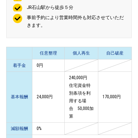
JR石山駅から徒歩５分
事前予約により営業時間外も対応させていただ
きます。
任意整理
個人再生
自己破産
着手金
0円
240,000円
住宅資金特
別条項を利
基本報酬
24,000円
170,000円
用する場
合 50,000加
算
減額報酬
0%