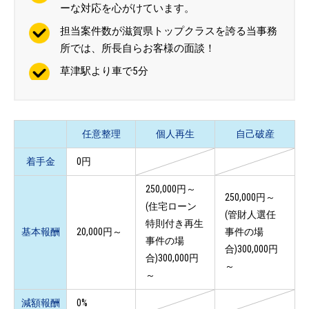
ーな対応を心がけています。
担当案件数が滋賀県トップクラスを誇る当事務
所では、所長自らお客様の面談！
草津駅より車で5分
任意整理
個人再生
自己破産
着手金
0円
250,000円～
250,000円～
(住宅ローン
(管財人選任
特則付き再生
基本報酬
20,000円～
事件の場
事件の場
合)300,000円
合)300,000円
～
～
減額報酬
0%