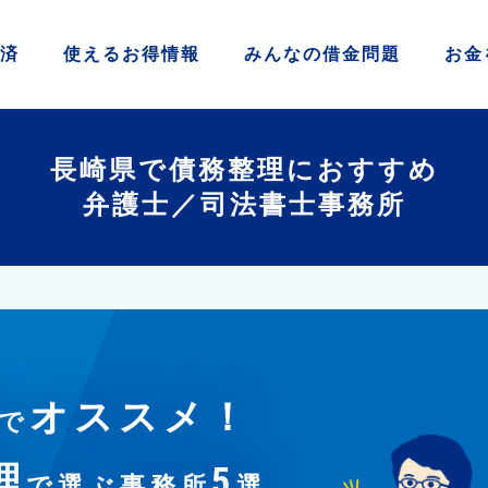
済
使える
お得情報
みんなの
借金問題
お金
長崎県で債務整理におすすめ
弁護士／司法書士事務所
オススメ！
で
理
5
で選ぶ事務所
選