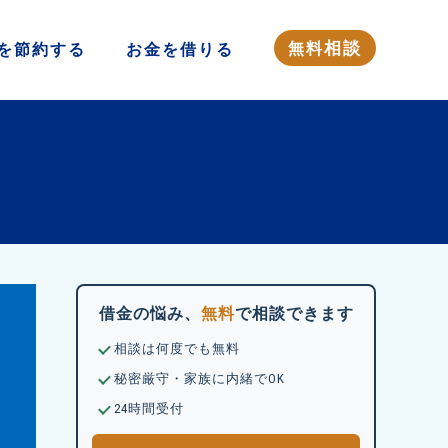
相談
無料
を
節約する
お金を
借りる
借金の悩み、
無料
で相談できます
相談は何度でも無料
秘密厳守・家族に内緒でOK
24時間受付