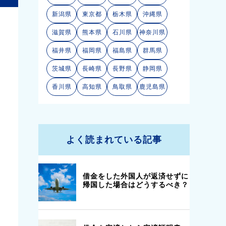
新潟県
東京都
栃木県
沖縄県
滋賀県
熊本県
石川県
神奈川県
福井県
福岡県
福島県
群馬県
茨城県
長崎県
長野県
静岡県
5
香川県
高知県
鳥取県
鹿児島県
司法書士
安部高樹事務所
△
よく読まれている記事
少し高い
◎
安心
○
近隣コインP