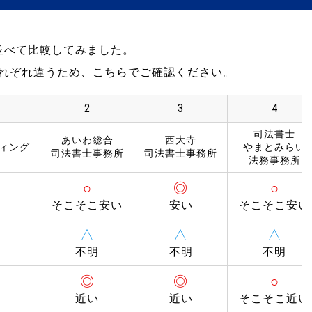
並べて比較してみました。
れぞれ違うため、こちらでご確認ください。
2
3
4
司法書士
あいわ総合
西大寺
ティング
やまとみらい
司法書士事務所
司法書士事務所
法務事務所
○
◎
○
そこそこ安い
安い
そこそこ安い
△
△
△
不明
不明
不明
◎
◎
○
近い
近い
そこそこ近い