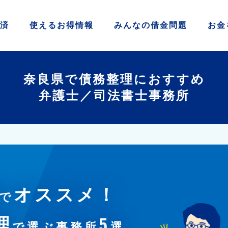
済
使える
お得情報
みんなの
借金問題
お金
奈良県で債務整理におすすめ
弁護士／司法書士事務所
オススメ！
で
理
5
で選ぶ事務所
選