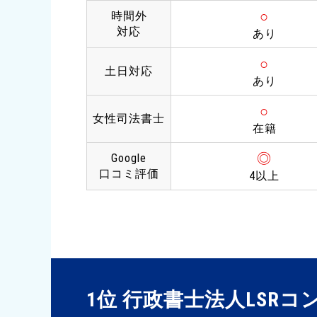
○
時間外
対応
あり
○
土日対応
あり
○
女性司法書士
在籍
◎
Google
口コミ評価
4以上
1位 行政書士法人LSR