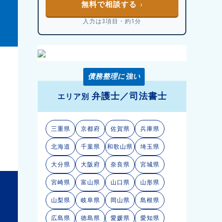
無料で相談する
入力は3項目・約1分
債務整理に強い
弁護士／司法書士
エリア別
三重県
京都府
佐賀県
兵庫県
北海道
千葉県
和歌山県
埼玉県
大分県
大阪府
奈良県
宮城県
宮崎県
富山県
山口県
山形県
山梨県
岐阜県
岡山県
島根県
広島県
徳島県
愛媛県
愛知県