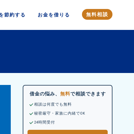
相談
無料
を
節約する
お金を
借りる
借金の悩み、
無料
で相談できます
相談は何度でも無料
秘密厳守・家族に内緒でOK
24時間受付