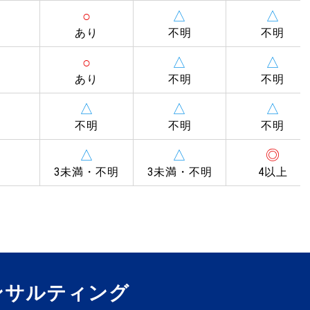
○
△
△
あり
不明
不明
○
△
△
あり
不明
不明
△
△
△
不明
不明
不明
△
△
◎
3未満・不明
3未満・不明
4以上
コンサルティング