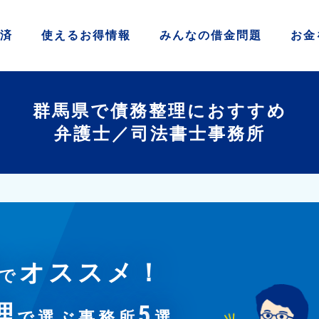
済
使える
お得情報
みんなの
借金問題
お金
群馬県で債務整理におすすめ
弁護士／司法書士事務所
オススメ！
で
理
5
で選ぶ事務所
選