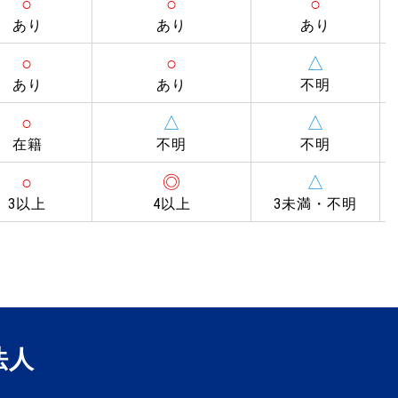
○
○
○
あり
あり
あり
○
○
△
あり
あり
不明
○
△
△
在籍
不明
不明
○
◎
△
3以上
4以上
3未満・不明
法人