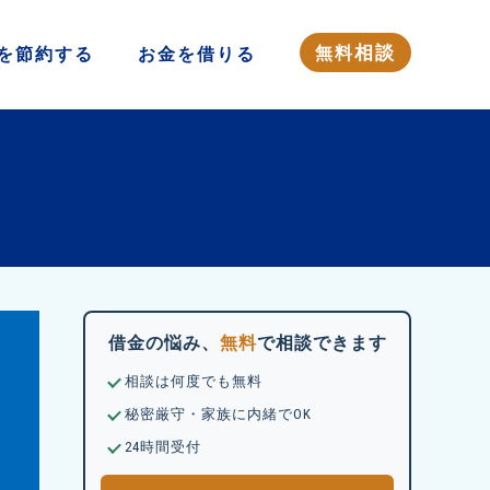
相談
無料
を
節約する
お金を
借りる
借金の悩み、
無料
で相談できます
相談は何度でも無料
秘密厳守・家族に内緒でOK
24時間受付