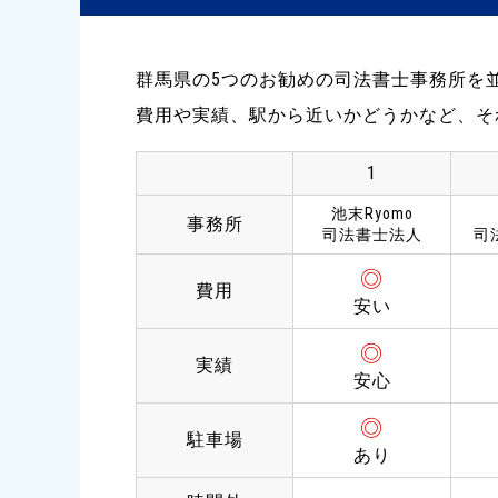
群馬県の5つのお勧めの司法書士事務所を
費用や実績、駅から近いかどうかなど、そ
1
池末Ryomo
事務所
司法書士法人
司
◎
費用
安い
◎
実績
安心
◎
駐車場
あり