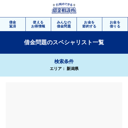
借金
使える
みんなの
お金を
お金を
返済
お得情報
借金問題
節約する
借りる
借金問題のスペシャリスト一覧
相談
無料
検索条件
エリア： 新潟県