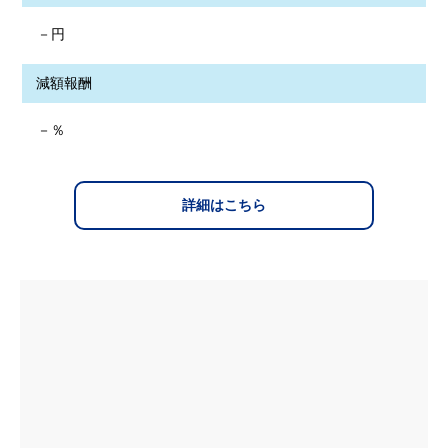
－円
減額報酬
－％
詳細はこちら