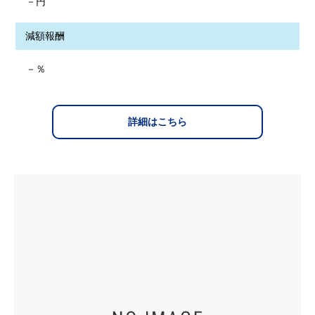
－円
減額報酬
－％
詳細はこちら