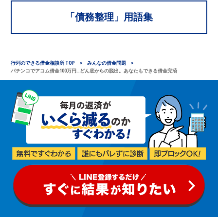
「
債務整理
」用語集
行列のできる借金相談所 TOP
みんなの借金問題
パチンコでアコム借金100万円…どん底からの脱出。あなたもできる借金完済