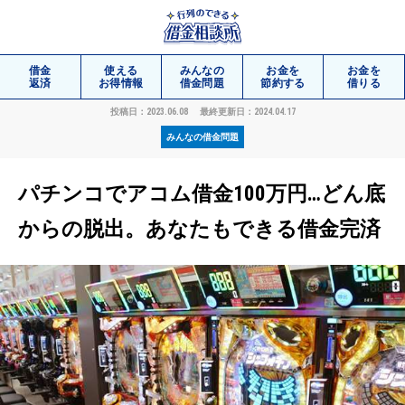
借金
使える
みんなの
お金を
お金を
返済
お得情報
借金問題
節約する
借りる
投稿日：2023.06.08
最終更新日：2024.04.17
みんなの借金問題
相談
無料
パチンコでアコム借金100万円…どん底
からの脱出。あなたもできる借金完済