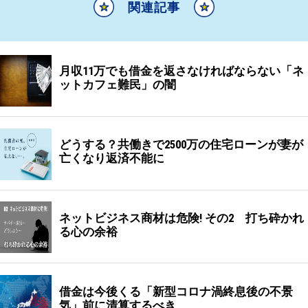
関連記事
月収11万でも借金を返さなければならない「ネ
ットカフェ難民」の闇
どうする？共働きで2500万の住宅ローンが妻が
亡くなり返済不能に
ネットビジネス商材は危険! その2 打ち砕かれ
る心の余裕
借金は今後くる「新型コロナ渦終息後の不景
気」前に清算するべき