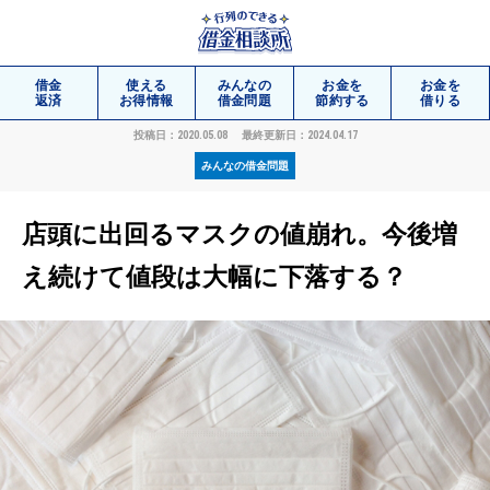
借金
使える
みんなの
お金を
お金を
返済
お得情報
借金問題
節約する
借りる
投稿日：2020.05.08
最終更新日：2024.04.17
みんなの借金問題
相談
無料
店頭に出回るマスクの値崩れ。今後増
え続けて値段は大幅に下落する？