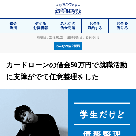
借金
使える
みんなの
お金を
お金を
返済
お得情報
借金問題
節約する
借りる
投稿日：2019.02.25
最終更新日：2024.04.17
みんなの借金問題
相談
無料
カードローンの借金50万円で就職活動
に支障がでて任意整理をした