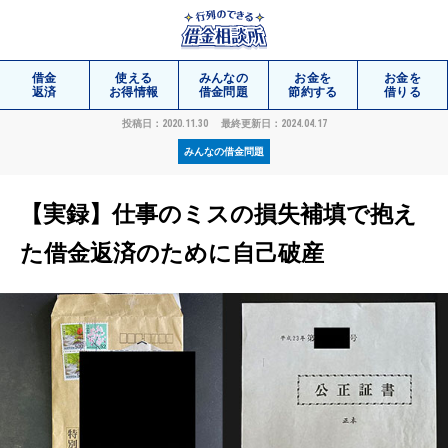
借金
使える
みんなの
お金を
お金を
返済
お得情報
借金問題
節約する
借りる
投稿日：2020.11.30
最終更新日：2024.04.17
みんなの借金問題
相談
無料
【実録】仕事のミスの損失補填で抱え
た借金返済のために自己破産