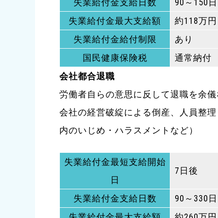
失業給付金支給日数
90～150日
失業給付金最大支給額
約118万円
失業給付金給付制限
あり
国民健康保険税
通常納付
会社都合退職
労働者自らの意思に反して退職を余儀
会社の経営破綻による倒産、人員整理
内のいじめ・ハラスメントなど）
失業給付金最短支給開始
7日後
日
失業給付金支給日数
90～330日
失業給付金最大支給額
約260万円