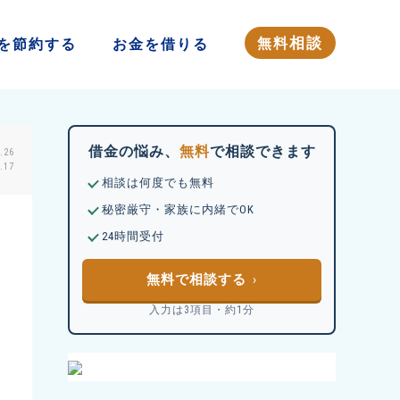
相談
無料
を
節約する
お金を
借りる
借金の悩み、
無料
で相談できます
.26
17
相談は何度でも無料
秘密厳守・家族に内緒でOK
24時間受付
無料で相談する
入力は3項目・約1分