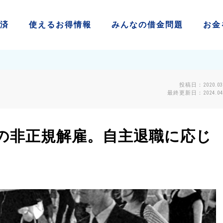
済
使える
お得情報
みんなの
借金問題
お金
投稿日：2020.03
最終更新日：2024.04.
の非正規解雇。自主退職に応じ