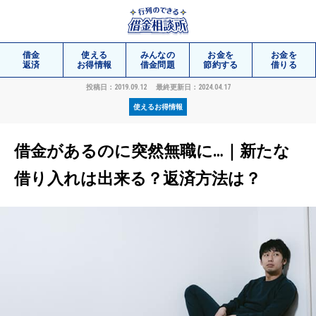
借金
使える
みんなの
お金を
お金を
返済
お得情報
借金問題
節約する
借りる
投稿日：2019.09.12
最終更新日：2024.04.17
使えるお得情報
相談
無料
借金があるのに突然無職に…｜新たな
借り入れは出来る？返済方法は？