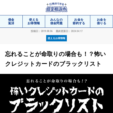
借金
使える
みんなの
お金を
お金を
返済
お得情報
借金問題
節約する
借りる
投稿日：2019.08.06
最終更新日：2024.04.17
使えるお得情報
相談
無料
忘れることが命取りの場合も！？怖い
クレジットカードのブラックリスト