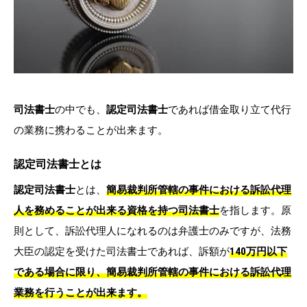
司法書士
の中でも、
認定司法書士
であれば借金取り立て代行
の業務に携わることが出来ます。
認定司法書士とは
認定司法書士
とは、
簡易裁判所管轄の事件における訴訟代理
人を務めることが出来る資格を持つ司法書士
を指します。原
則として、訴訟代理人になれるのは弁護士のみですが、法務
大臣の認定を受けた司法書士であれば、訴額が
140万円以下
である場合に限り、簡易裁判所管轄の事件における訴訟代理
業務を行うことが出来ます。