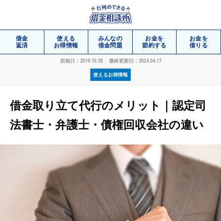
借金
使える
みんなの
お金を
お金を
返済
お得情報
借金問題
節約する
借りる
投稿日：2019.10.28
最終更新日：2024.04.17
使えるお得情報
相談
無料
借金取り立て代行のメリット｜認定司
法書士・弁護士・債権回収会社の違い