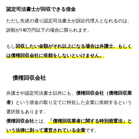
認定司法書士が回収できる借金
ただし先述の通り認定司法書士が訴訟代理人となれるのは、
訴額が140万円以下の場合に限られます。
もし
回収したい金額がそれ以上になる場合は
弁護士
、もしく
は
債権回収会社
に依頼をしないといけません。
債権回収会社
弁護士や認定司法書士以外にも、
債権回収会社（債権回収業
者）
という借金の取り立てに特化した企業に依頼するという
選択肢もあります。
債権回収会社
とは、
「
債権回収業者に関する特別措置法
」と
いう法律に則って運営されている企業
です。