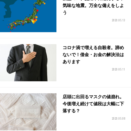
気味な地震。万全な備えをしよ
う
2020.05.13
コロナ渦で増える自殺者。諦め
ないで！借金・お金の解決法は
あります
2020.05.11
店頭に出回るマスクの値崩れ。
今後増え続けて値段は大幅に下
落する？
2020.05.08