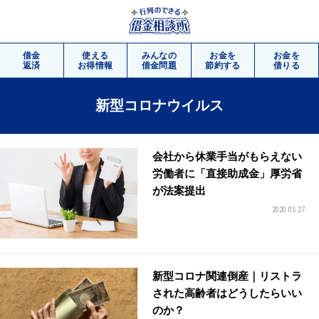
借金
使える
みんなの
お金を
お金を
返済
お得情報
借金問題
節約する
借りる
新型コロナウイルス
相談
無料
会社から休業手当がもらえない
労働者に「直接助成金」厚労省
が法案提出
2020.05.27
新型コロナ関連倒産｜リストラ
された高齢者はどうしたらいい
のか？