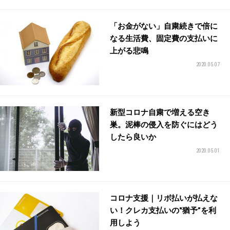
「お金がない」自粛続きで倍に
なる生活費、固定費の支払いに
上がる悲鳴
2020.05.07
新型コロナ自粛で増える空き
巣。泥棒の侵入を防ぐにはどう
したら良いか
2020.05.01
コロナ支援｜リボ払いが払えな
い！クレカ支払いの‟猶予”を利
用しよう