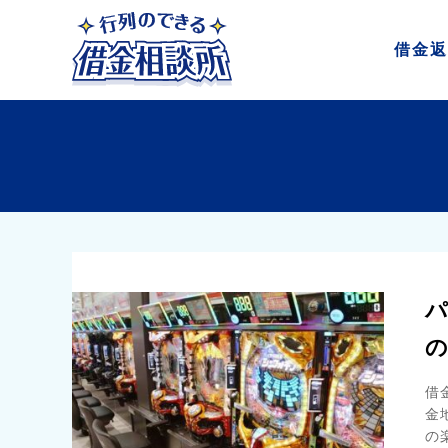
借金
返
パ
借
金
の