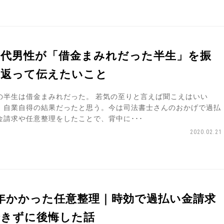
0代男性が「借金まみれだった半生」を振
り返って伝えたいこと
の半生は借金まみれだった。 若気の至りと言えば聞こえはいい
、自業自得の結果だったと思う。今は司法書士さんのおかげで過払
金請求や任意整理をしたことで、背中に･･･
2020.02.21
年かかった任意整理｜時効で過払い金請求
できずに後悔した話