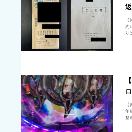
【
約
り
ロ
【
年
整