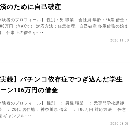
返済のために自己破産
体験者のプロフィール】 性別：男 職業：会社員 年齢：36歳 借金：
600万円（MAXで） 対応方法：任意整理、自己破産 多重債務の始ま
は、仕事上の借金が･･･
2020.11.30
【実録】パチンコ依存症でつぎ込んだ学生
ーン106万円の借金
体験者のプロフィール】 性別 ： 男性 職業 ： 元専門学校講師
齢 ： 20代 居住地： 神奈川県 借金 ： 106万円 対応方法： 任意
理 ギャンブル･･･
2020.08.03