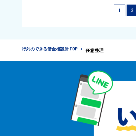
1
2
行列のできる借金相談所 TOP
任意整理