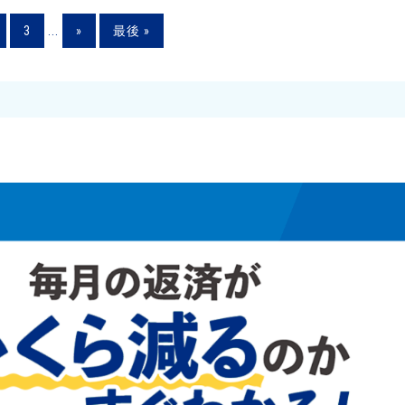
3
...
»
最後 »