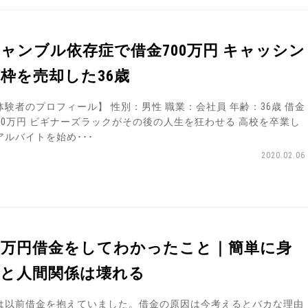
ャンブル依存症で借金700万円 キャッシン
枠を売却した36歳
体験者のプロフィール】 性別：男性 職業：会社員 年齢：36歳 借金
 700万円 ビギナーズラックがその後の人生を狂わせる 高校を卒業し
アルバイトを始め･･･
2020.02.06
0万円借金をしてわかったこと｜簡単に身
体と人間関係は壊れる
は以前借金を抱えていました。借金の原因は今考えるとバカな理由