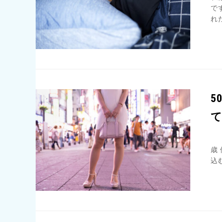
で
れ
5
【
歳
込