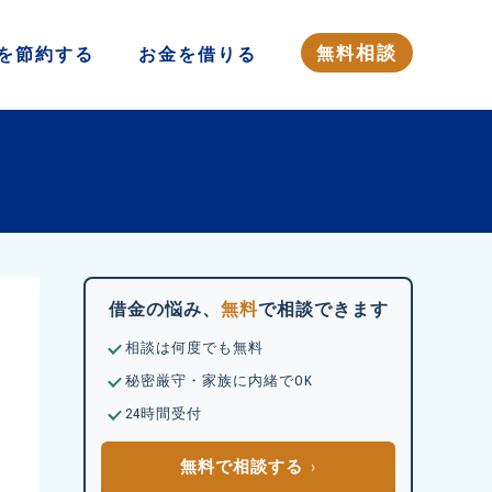
相談
無料
を
節約する
お金を
借りる
借金の悩み、
無料
で相談できます
相談は何度でも無料
秘密厳守・家族に内緒でOK
24時間受付
無料で相談する