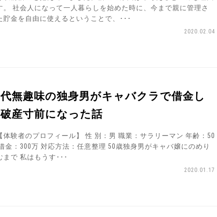
す。 社会人になって一人暮らしを始めた時に、今まで親に管理さ
た貯金を自由に使えるということで、･･･
2020.02.04
0代無趣味の独身男がキャバクラで借金し
て破産寸前になった話
体験者のプロフィール】 性 別：男 職業：サラリーマン 年齢：50
 借金：300万 対応方法：任意整理 50歳独身男がキャバ嬢にのめり
むまで 私はもうす･･･
2020.01.17