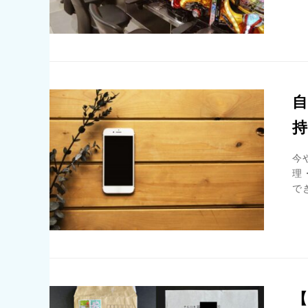
今
理
で
【