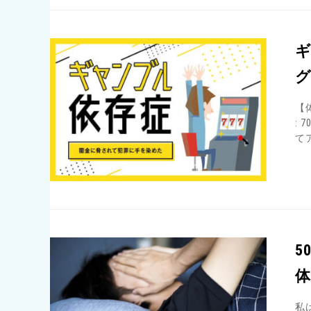
ギ
グ
【
:
て
5
私