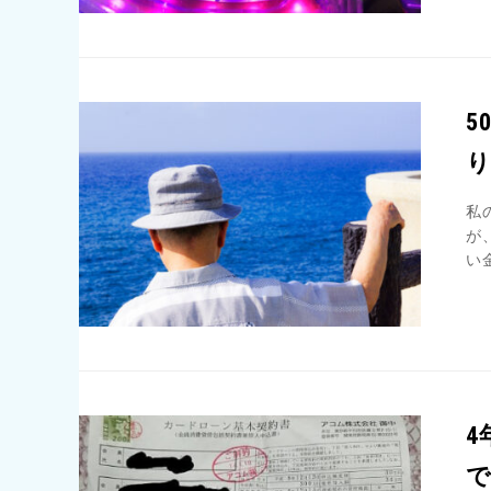
5
私
が
い
4