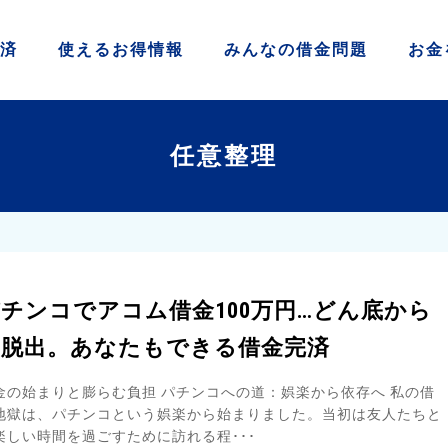
済
使える
お得情報
みんなの
借金問題
お金
任意整理
チンコでアコム借金100万円…どん底から
の脱出。あなたもできる借金完済
金の始まりと膨らむ負担 パチンコへの道：娯楽から依存へ 私の借
地獄は、パチンコという娯楽から始まりました。当初は友人たちと
楽しい時間を過ごすために訪れる程･･･