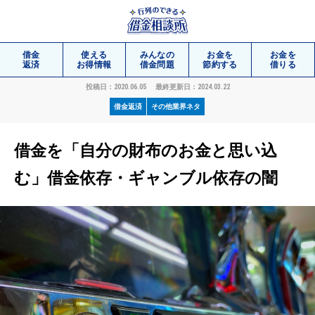
借金
使える
みんなの
お金を
お金を
返済
お得情報
借金問題
節約する
借りる
投稿日：2020.06.05
最終更新日：2024.03.22
借金返済
その他業界ネタ
相談
無料
借金を「自分の財布のお金と思い込
む」借金依存・ギャンブル依存の闇