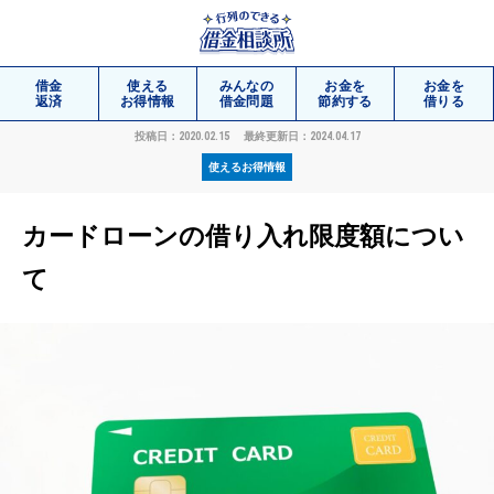
借金
使える
みんなの
お金を
お金を
返済
お得情報
借金問題
節約する
借りる
投稿日：2020.02.15
最終更新日：2024.04.17
使えるお得情報
相談
無料
カードローンの借り入れ限度額につい
て