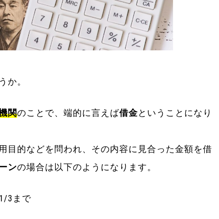
うか。
機関
のことで、端的に言えば
借金
ということになり
用目的などを問われ、その内容に見合った金額を借
ーン
の場合は以下のようになります。
/3まで