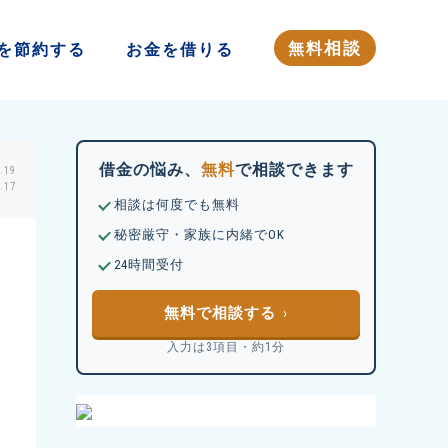
相談
無料
を
節約する
お金を
借りる
借金の悩み、
無料
で相談できます
.19
17
相談は何度でも無料
秘密厳守・家族に内緒でOK
24時間受付
無料で相談する
入力は3項目・約1分