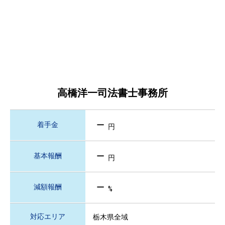
高橋洋一司法書士事務所
－
着手金
円
－
基本報酬
円
－
減額報酬
%
対応エリア
栃木県全域