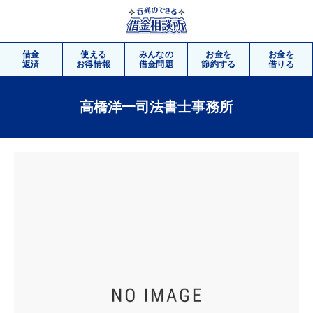
借金
使える
みんなの
お金を
お金を
返済
お得情報
借金問題
節約する
借りる
高橋洋一司法書士事務所
相談
無料