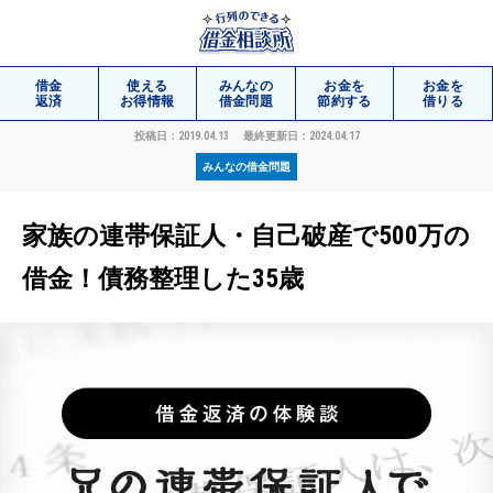
借金
使える
みんなの
お金を
お金を
返済
お得情報
借金問題
節約する
借りる
投稿日：2019.04.13
最終更新日：2024.04.17
みんなの借金問題
相談
無料
家族の連帯保証人・自己破産で500万の
借金！債務整理した35歳