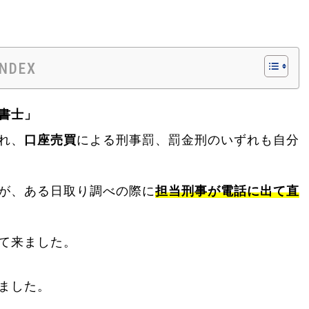
INDEX
書士」
れ、
口座売買
による刑事罰、罰金刑のいずれも自分
が、ある日取り調べの際に
担当刑事が電話に出て直
て来ました。
ました。