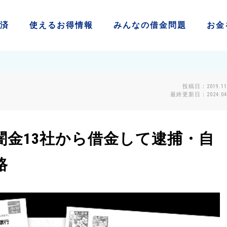
済
使える
お得情報
みんなの
借金問題
お金
投稿日：2019.11
最終更新日：2024.04.
闇金13社から借金して逮捕・自
路