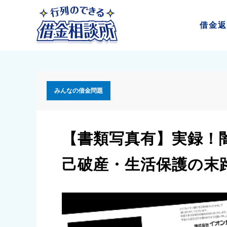
借金
返
みんなの借金問題
【書類写真有】実録！
己破産・生活保護の末