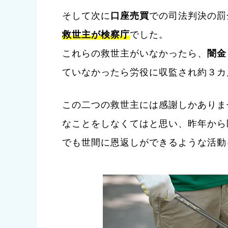
そして次に
口座売買
での司法判決の罰
救世主が検察庁
でした。
これらの救世主がいなかったら、
闇金
ていなかったら労役に収監され約３カ
この二つの救世主には感謝しかありま
なことをしなくてはと思い、昨年から
でも世間に恩返しができるような活動