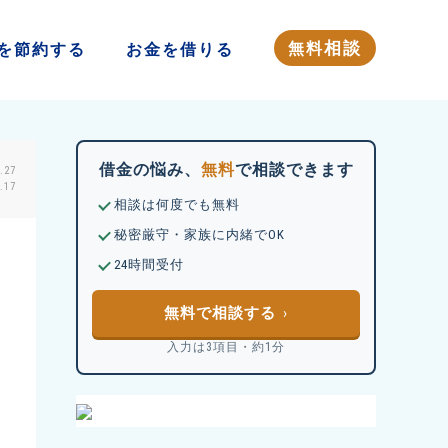
相談
無料
を
節約する
お金を
借りる
借金の悩み、
無料
で相談できます
.27
17
相談は何度でも無料
秘密厳守・家族に内緒でOK
24時間受付
無料で相談する
入力は3項目・約1分