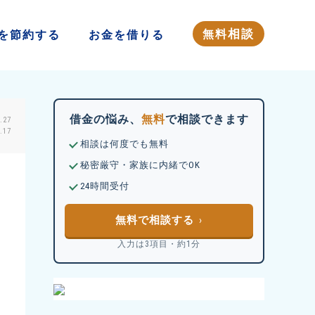
相談
無料
を
節約する
お金を
借りる
借金の悩み、
無料
で相談できます
.27
17
相談は何度でも無料
秘密厳守・家族に内緒でOK
24時間受付
無料で相談する
入力は3項目・約1分