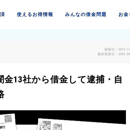
済
使える
お得情報
みんなの
借金問題
お金
投稿日：2019.11
最終更新日：2024.04.
闇金13社から借金して逮捕・自
路