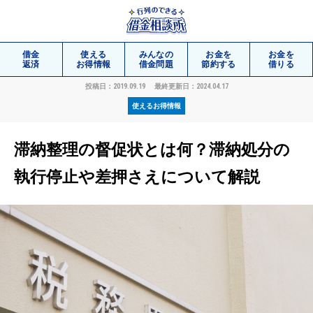
借金
使える
みんなの
お金を
お金を
返済
お得情報
借金問題
節約する
借りる
投稿日：2019.09.19
最終更新日：2024.04.17
使えるお得情報
相談
無料
滞納整理の督促状とは何？滞納処分の
執行停止や差押さえについて解説