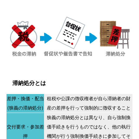
滞納処分とは
差押・換価・配当
租税や公課の徴収権者が自ら滞納者の財
(狭義の滞納処分)
産の差押を行って強制的に徴収すること
狭義の滞納処分とは異なり、自ら強制換
交付要求・参加差
価手続きを行うものではなく、他の執行
押
機関が行う強制換価手続きに参加してそ