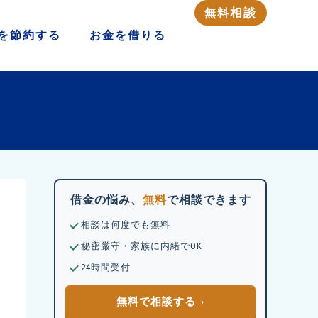
相談
無料
を
節約する
お金を
借りる
借金の悩み、
無料
で相談できます
相談は何度でも無料
秘密厳守・家族に内緒でOK
24時間受付
無料で相談する