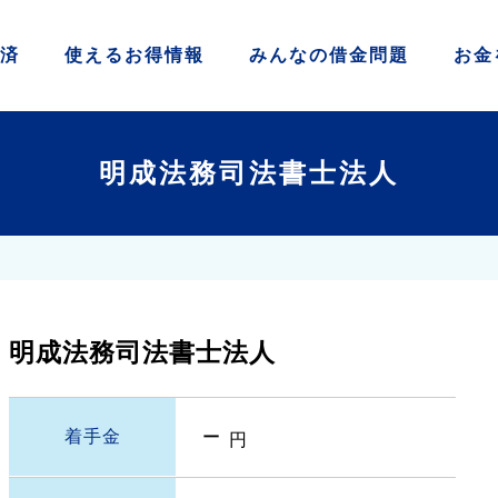
済
使える
お得情報
みんなの
借金問題
お金
明成法務司法書士法人
明成法務司法書士法人
－
着手金
円