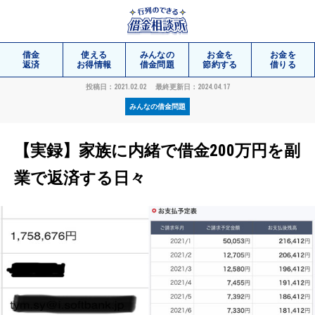
借金
使える
みんなの
お金を
お金を
返済
お得情報
借金問題
節約する
借りる
投稿日：2021.02.02
最終更新日：2024.04.17
みんなの借金問題
相談
無料
【実録】家族に内緒で借金200万円を副
業で返済する日々